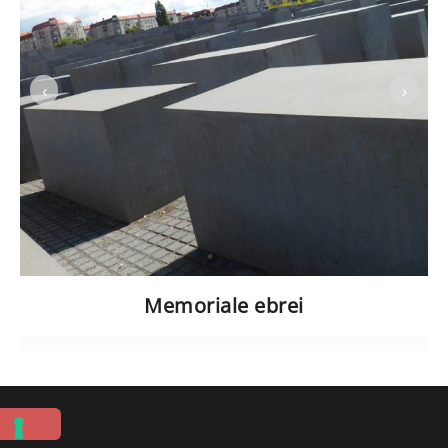
‹
›
Memoriale ebrei