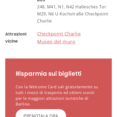
248, M41, N1, N42 Hallesches Tor
M29, N6 U Kochstraße Checkpoint
Charlie
Checkpoint Charlie
Attrazioni
vicine
Museo del muro
Risparmia sui biglietti
Con la Welcome Card sali gratuitamente su
tutti i mezzi di trasporto ed ottieni sconti
per le maggiori attrazioni turistiche di
Berlino.
PRENOTALA ORA