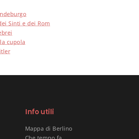
andeburgo
ei Sinti e dei Rom
ebrei
 la cupola
tler
Info utili
Mappa di Berlino
Che tempo fa