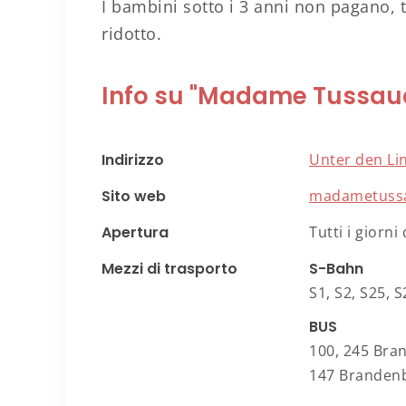
I bambini sotto i 3 anni non pagano, tr
ridotto.
Info su "Madame Tussau
Indirizzo
Unter den Lin
Sito web
madametuss
Apertura
Tutti i giorni
Mezzi di trasporto
S-Bahn
S1, S2, S25,
BUS
100, 245 Bra
147 Brandenb