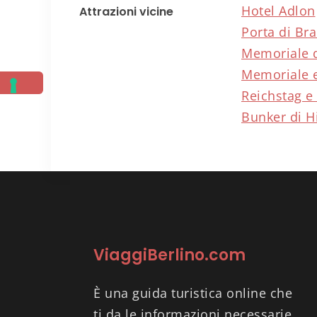
Hotel Adlon
Attrazioni vicine
Porta di Br
Memoriale d
Memoriale 
Reichstag e
Bunker di Hi
ViaggiBerlino.com
È una guida turistica online che
ti da le informazioni necessarie