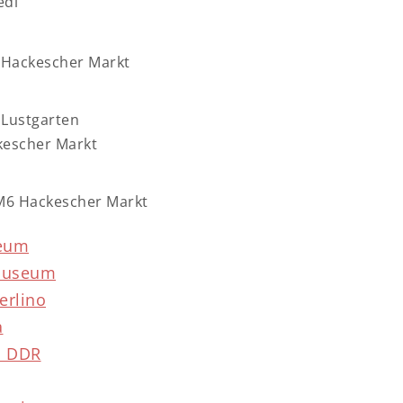
edì
9 Hackescher Markt
 Lustgarten
kescher Markt
M6 Hackescher Markt
eum
museum
erlino
a
a DDR