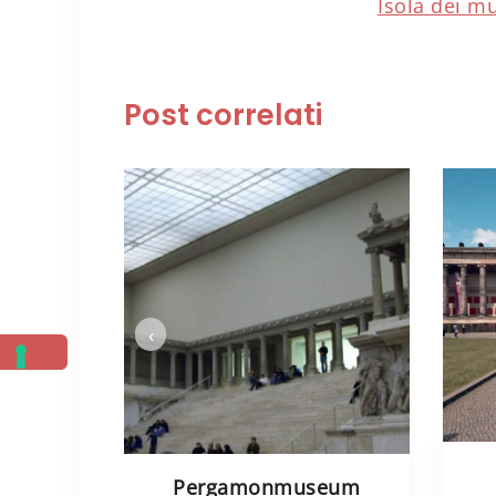
Isola dei m
Post correlati
‹
Pergamonmuseum