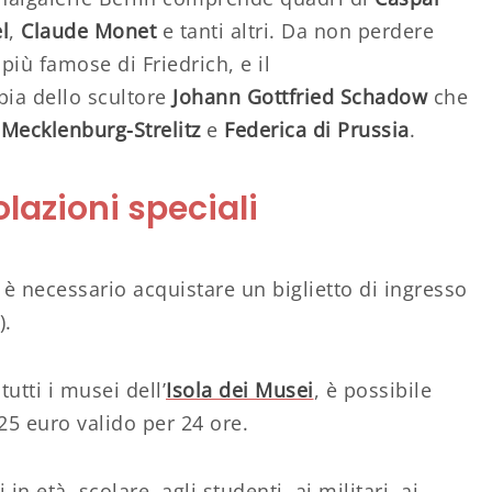
l
,
Claude Monet
e tanti altri. Da non perdere
più famose di Friedrich, e il
pia dello scultore
Johann Gottfried Schadow
che
 Mecklenburg-Strelitz
e
Federica di Prussia
.
olazioni speciali
 è necessario acquistare un biglietto di ingresso
).
utti i musei dell’
Isola dei Musei
, è possibile
25 euro valido per 24 ore.
 in età scolare, agli studenti, ai militari, ai