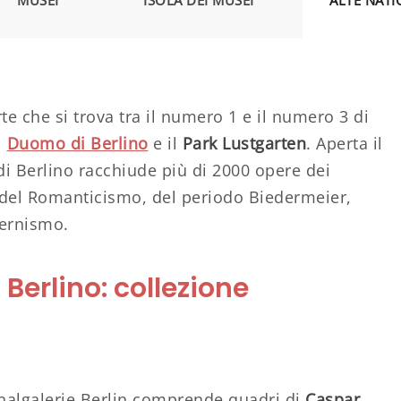
MUSEI
ISOLA DEI MUSEI
ALTE NATI
te che si trova tra il numero 1 e il numero 3 di
l
Duomo di Berlino
e il
Park Lustgarten
. Aperta il
di Berlino racchiude più di 2000 opere dei
, del Romanticismo, del periodo Biedermeier,
ernismo.
 Berlino: collezione
nalgalerie Berlin comprende quadri di
Caspar