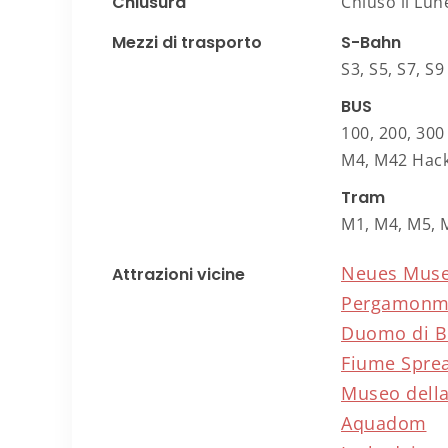
Chiusura
Chiuso il Lun
Mezzi di trasporto
S-Bahn
S3, S5, S7, S
BUS
100, 200, 300
M4, M42 Hac
Tram
M1, M4, M5, 
Neues Mus
Attrazioni vicine
Pergamon
Duomo di B
Fiume Spre
Museo dell
Aquadom